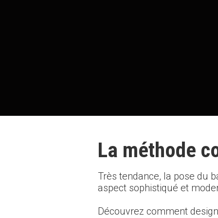
La méthode co
Très tendance, la pose du ba
aspect sophistiqué et moder
Découvrez comment designe