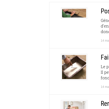
Pos
Géné
d'en
donc
14 ma
Fai
Le p
Il p
fonc
14 ma
Re