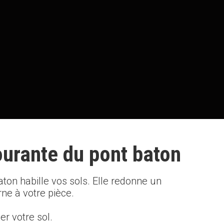
urante du pont baton
ton habille vos sols. Elle redonne un
ne à votre pièce.
r votre sol.